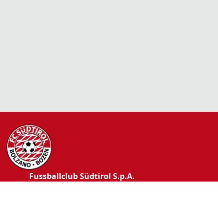
Fussballclub Südtirol S.p.A.
T +39 0471 266 053
F +39 0471 402 129
E info@fc-suedtirol.com